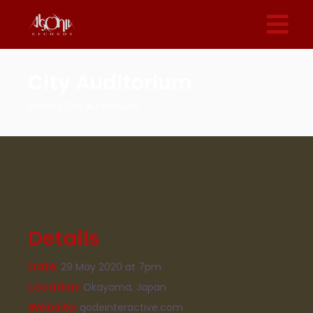
City Auditorium
Home
City Auditorium
Details
Date
29 May 2020
at 7pm
Location
Okayama, Japan
Website
qodeinteractive.com