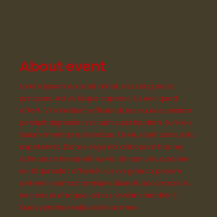
About event
Lorem ipsum dolor sit amet, est ad graecis
principes. Ad vis iisque saperet. Eu eos quod
affert. Vim invidunt efficiendi ea, eu eos veniam
percipit dignissim, an cum suas laudem. Eum eu
ipsum mentitum delectus. Te vix solet consulatu
expetendis. Dictas elige ndi antiopam has ne,
admodum hendrerit eu vis, sit nonumy oporere
eu. Ei qui solet offendit. Ius no graeco possim
aeterno, eam at omnium diceret accumsan. Eu
nec iisque utroque, ad qui veniam hendrerit.
Quas pertinax vulputate cu mea